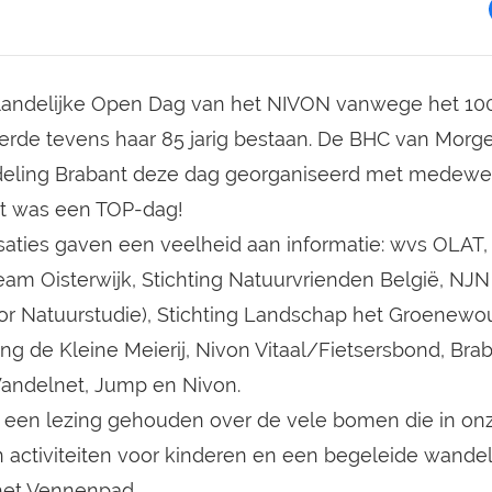
 landelijke Open Dag van het NIVON vanwege het 100 
erde tevens haar 85 jarig bestaan. De BHC van Morg
eling Brabant deze dag georganiseerd met medewer
Het was een TOP-dag!
saties gaven een veelheid aan informatie: wvs OLAT, I
Team Oisterwijk, Stichting Natuurvrienden België, NJ
r Natuurstudie), Stichting Landschap het Groenewo
 de Kleine Meierij, Nivon Vitaal/Fietsersbond, Bra
ndelnet, Jump en Nivon.
er een lezing gehouden over de vele bomen die in o
n activiteiten voor kinderen en een begeleide wande
het Vennenpad.