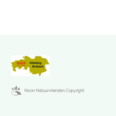
nog tijd voor een kop koffie en een
Bossche bol. Na de levend
Nivon Natuurvrienden Copyright