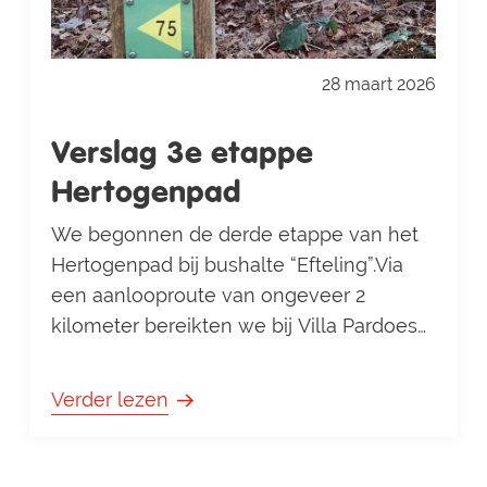
28 maart 2026
Verslag 3e etappe
Hertogenpad
We begonnen de derde etappe van het
Hertogenpad bij bushalte “Efteling”.Via
een aanlooproute van ongeveer 2
kilometer bereikten we bij Villa Pardoes
het Hertogenpad. Al snel kwamen we
langs een oorlogsmonument, ook als je
Verder lezen
het kent, blijft het goed om daar even bij
stil te staan. Langs het pad zagen we
overblijfselen van de Duitse