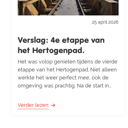
25 april 2026
Verslag: 4e etappe van
het Hertogenpad.
Het was volop genieten tijdens de vierde
etappe van het Hertogenpad. Niet alleen
werkte het weer perfect mee, ook de
omgeving was prachtig. Na de start in
Nieuwkuijk liepen we al snel door de
Moerputten, waar we een bijzonder
Verder lezen
traject volgden over een oude spoorbrug.
Daarna maakten we een mooie route
door ’s-Hertogenbosch, met gelukkig