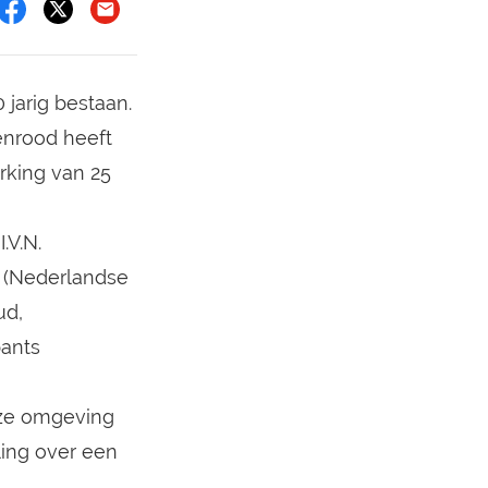
jarig bestaan.
enrood heeft
king van 25
.V.N.
N (Nederlandse
ud,
bants
nze omgeving
ling over een