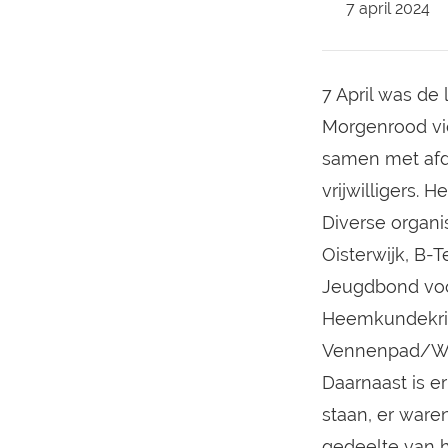
7 april 2024
7 April was de
Morgenrood vi
samen met afd
vrijwilligers. 
Diverse organi
Oisterwijk, B-
Jeugdbond voo
Heemkundekring
Vennenpad/Wa
Daarnaast is 
staan, er ware
gedeelte van 