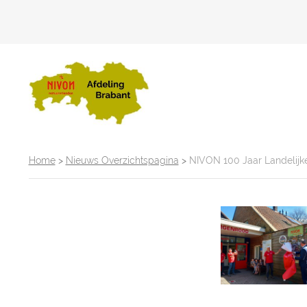
Home
>
Nieuws Overzichtspagina
>
NIVON 100 Jaar Landelijk