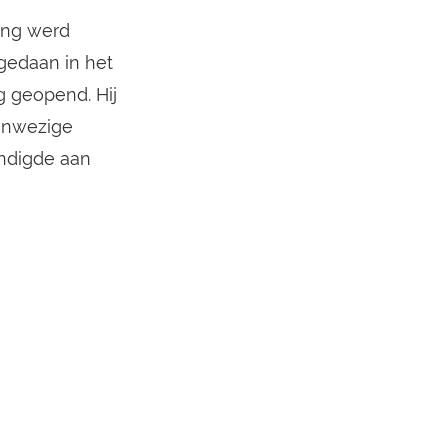
ing werd
 gedaan in het
g geopend. Hij
aanwezige
andigde aan