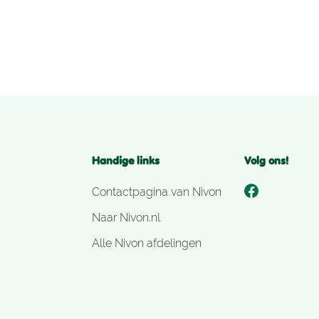
aanwezigheid in dit gebied. Daarna
gingen we het zand in: de Lo
Handige links
Volg ons!
Contactpagina van Nivon
Naar Nivon.nl
Alle Nivon afdelingen