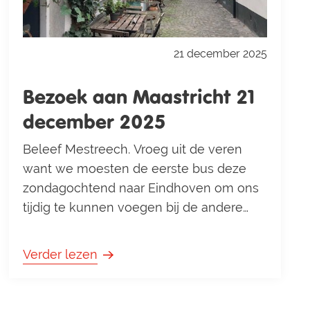
21 december 2025
Bezoek aan Maastricht 21
december 2025
Beleef Mestreech. Vroeg uit de veren
want we moesten de eerste bus deze
zondagochtend naar Eindhoven om ons
tijdig te kunnen voegen bij de andere
deelnemers aan deze dag. Terwijl wij
ruimschoots op tijd bij de bushalte waren
Verder lezen
bleek dat de bus 7 minuten te laat kwam.
Hierdoor misten we de intercity naar
Maastricht en waren wij genoodzaakt om