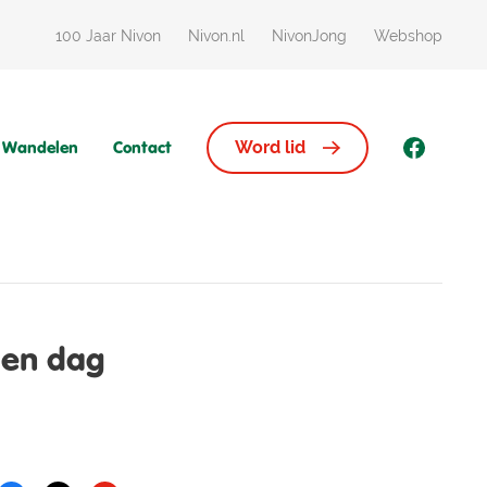
100 Jaar Nivon
Nivon.nl
NivonJong
Webshop
Wandelen
Contact
Word lid
pen dag