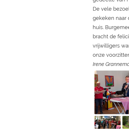
De vele bezoek
gekeken naar de
huis. Burgemee
bracht de feli
vrijwilligers 
onze voorzitter
Irene Grannem