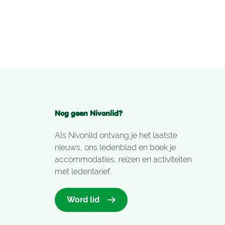
de trein richten Heerlen te nemen en te
Sittard over te
Nog geen Nivonlid?
Als Nivonlid ontvang je het laatste
nieuws, ons ledenblad en boek je
accommodaties, reizen en activiteiten
met ledentarief.
Word lid